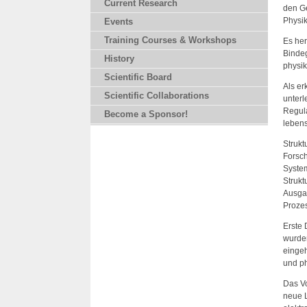
Current Research
den G
Physik
Events
Training Courses & Workshops
Es her
Bindeg
History
physi
Scientific Board
Als er
Scientific Collaborations
unterl
Regul
Become a Sponsor!
lebens
Strukt
Forsch
System
Strukt
Ausgan
Prozes
Erste 
wurden
eingeh
und ph
Das Vo
neue 