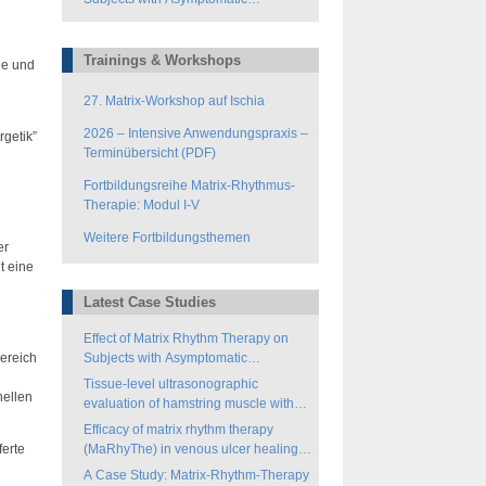
Hamstring-Tightness
Trainings & Workshops
ie und
27. Matrix-Workshop auf Ischia
2026 – Intensive Anwendungspraxis –
rgetik”
Terminübersicht (PDF)
Fortbildungsreihe Matrix-Rhythmus-
Therapie: Modul I-V
Weitere Fortbildungsthemen
er
t eine
Latest Case Studies
Effect of Matrix Rhythm Therapy on
Bereich
Subjects with Asymptomatic
Hamstring-Tightness
Tissue-level ultrasonographic
nellen
evaluation of hamstring muscle with
matrix rhythm therapy (MaRhyThe®)
Efficacy of matrix rhythm therapy
erte
(MaRhyThe) in venous ulcer healing: a
case study
A Case Study: Matrix-Rhythm-Therapy