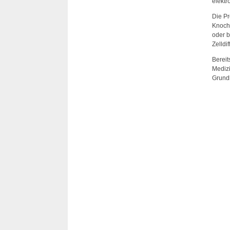
elektr
Die Pr
Knoch
oder b
Zelldi
Bereit
Medizi
Grundl