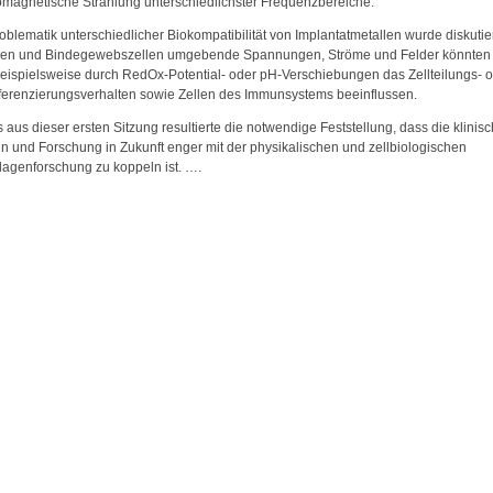
omagnetische Strahlung unterschiedlichster Frequenzbereiche.
oblematik unterschiedlicher Biokompatibilität von Implantatmetallen wurde diskutier
en und Bindegewebszellen umgebende Spannungen, Ströme und Felder könnten 
eispielsweise durch RedOx-Potential- oder pH-Verschiebungen das Zellteilungs- 
fferenzierungsverhalten sowie Zellen des Immunsystems beeinflussen.
s aus dieser ersten Sitzung resultierte die notwendige Feststellung, dass die klinis
n und Forschung in Zukunft enger mit der physikalischen und zellbiologischen
agenforschung zu koppeln ist. ….