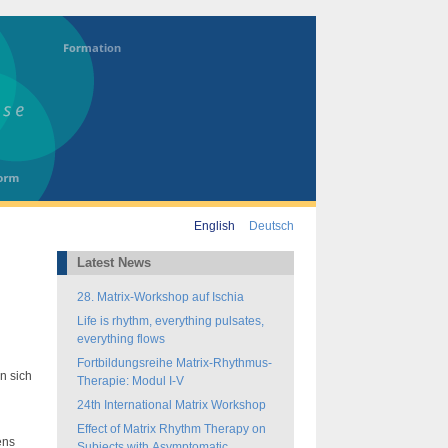
English
Deutsch
Latest News
28. Matrix-Workshop auf Ischia
Life is rhythm, everything pulsates,
everything flows
Fortbildungsreihe Matrix-Rhythmus-
n sich
Therapie: Modul I-V
24th International Matrix Workshop
Effect of Matrix Rhythm Therapy on
ens
Subjects with Asymptomatic