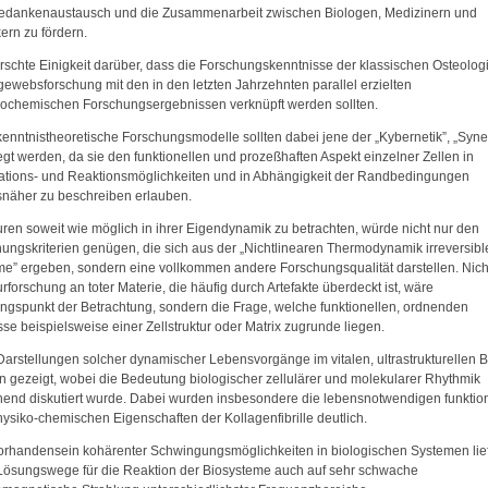
edankenaustausch und die Zusammenarbeit zwischen Biologen, Medizinern und
ern zu fördern.
rschte Einigkeit darüber, dass die Forschungskenntnisse der klassischen Osteolog
ewebsforschung mit den in den letzten Jahrzehnten parallel erzielten
kochemischen Forschungsergebnissen verknüpft werden sollten.
kenntnistheoretische Forschungsmodelle sollten dabei jene der „Kybernetik”, „Syne
egt werden, da sie den funktionellen und prozeßhaften Aspekt einzelner Zellen in
ations- und Reaktionsmöglichkeiten und in Abhängigkeit der Randbedingungen
näher zu beschreiben erlauben.
uren soweit wie möglich in ihrer Eigendynamik zu betrachten, würde nicht nur den
ungskriterien genügen, die sich aus der „Nichtlinearen Thermodynamik irreversibl
e” ergeben, sondern eine vollkommen andere Forschungsqualität darstellen. Nich
urforschung an toter Materie, die häufig durch Artefakte überdeckt ist, wäre
gspunkt der Betrachtung, sondern die Frage, welche funktionellen, ordnenden
se beispielsweise einer Zellstruktur oder Matrix zugrunde liegen.
Darstellungen solcher dynamischer Lebensvorgänge im vitalen, ultrastrukturellen 
 gezeigt, wobei die Bedeutung biologischer zellulärer und molekularer Rhythmik
end diskutiert wurde. Dabei wurden insbesondere die lebensnotwendigen funktio
ysiko-chemischen Eigenschaften der Kollagenfibrille deutlich.
rhandensein kohärenter Schwingungsmöglichkeiten in biologischen Systemen lief
Lösungswege für die Reaktion der Biosysteme auch auf sehr schwache